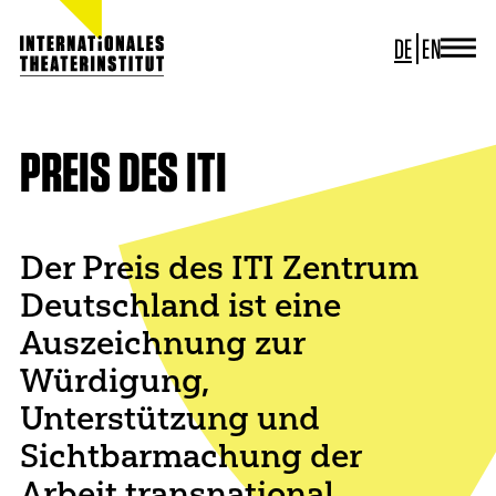
DE
EN
JOURNAL
ITI GERMANY
ITI WORLDWIDE
PREIS DES ITI
PROJEKTE
NEWS
KONTAKT
Der Preis des ITI Zentrum
Deutschland ist eine
Auszeichnung zur
Würdigung,
Unterstützung und
Sichtbarmachung der
Arbeit transnational