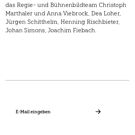
das Regie- und Bühnenbildteam Christoph
Marthaler und Anna Viebrock, Dea Loher,
Jürgen Schitthelm, Henning Rischbieter,
Johan Simons, Joachim Fiebach.
NEWSLETTER
Bleib mit uns in Kontakt und informiere dich über unsere
Neuigkeiten zu Förderungen, Projekten und Allgemeinem.
E-
Mail
ABBONIEREN
Kontakt
Presse