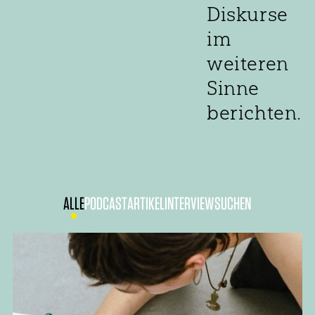
Diskurse
im
weiteren
Sinne
berichten.
ALLE
PODCAST
ARTIKEL
INTERVIEW
SUCHEN