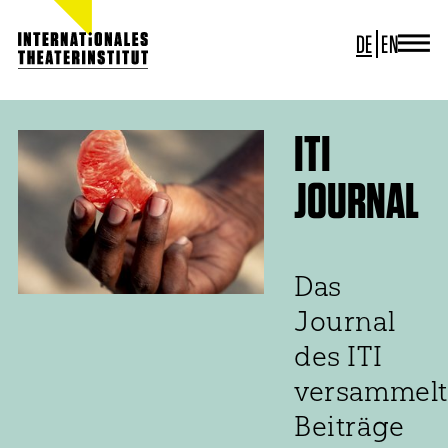
DE
EN
JOURNAL
ITI GERMANY
ITI WORLDWIDE
ITI
PROJEKTE
JOURNAL
NEWS
KONTAKT
Das
Journal
des ITI
versammelt
Beiträge