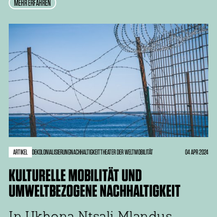
MEHR ERFAHREN
ARTIKEL
04 APR 2024
DEKOLONIALISIERUNG
NACHHALTIGKEIT
THEATER DER WELT
MOBILITÄT
KULTURELLE MOBILITÄT UND
UMWELTBEZOGENE NACHHALTIGKEIT
In Ukhona Ntsali Mlandus