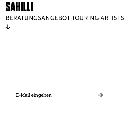
SAHILLI
BERATUNGSANGEBOT TOURING ARTISTS
NEWSLETTER
Bleib mit uns in Kontakt und informiere dich über unsere
Neuigkeiten zu Förderungen, Projekten und Allgemeinem.
E-
Mail
ABBONIEREN
Kontakt
Presse
Mitglied werden
Impressum
Datenschutz