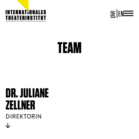
DE
EN
JOURNAL
ITI GERMANY
ITI WORLDWIDE
TEAM
PROJEKTE
NEWS
KONTAKT
DR. JULIANE
ZELLNER
DIREKTORIN