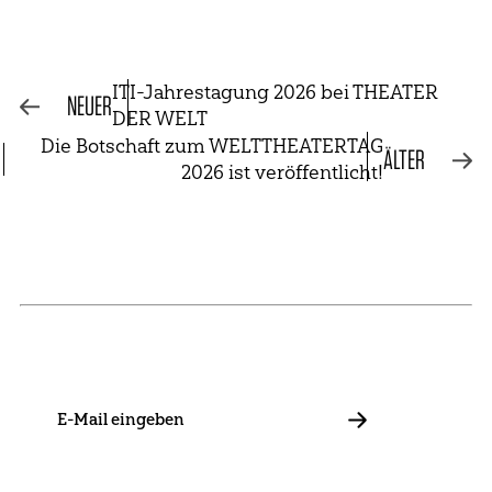
ITI-Jahrestagung 2026 bei THEATER
NEUER
DER WELT
Die Botschaft zum WELTTHEATERTAG
ÄLTER
2026 ist veröffentlicht!
NEWSLETTER
Bleib mit uns in Kontakt und informiere dich über unsere
Neuigkeiten zu Förderungen, Projekten und Allgemeinem.
E-
Mail
ABBONIEREN
Kontakt