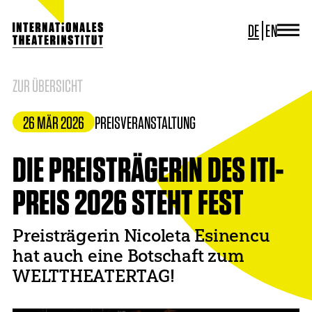
DE
EN
JOURNAL
ITI GERMANY
ZUR ÜBERSICHT
ITI WORLDWIDE
PROJEKTE
26 MÄR 2026
PREIS
VERANSTALTUNG
NEWS
KONTAKT
DIE PREISTRÄGERIN DES ITI-
PREIS 2026 STEHT FEST
Preisträgerin Nicoleta Esinencu
hat auch eine Botschaft zum
WELTTHEATERTAG!