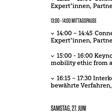
Belgacem) und dem Tsch
Expert*innen, Partn
Deconfining
13:00 - 14:00 MITTAGSPAUSE
14:00 – 14:45 Conn
Expert*innen, Partn
Schengen Visa Code an
Movements of Translati
15:00 - 16:00 Keyno
Rethinking Cultural Mo
mobility ethic from 
Cultural Cooperation b
(Tschechisches Kulturi
Ukhona Ntsali Mlandu, g
1) Nachhaltige Modelle 
16:15 – 17:30 Inte
bewährte Verfahren,
der kulturellen Mobilität a
mit Elgas (online), Ana 
2) Freiheit der (künstl
moderiert von Dr. Anton
SAMSTAG, 27. JUNI
1) Nachhaltige Modelle 