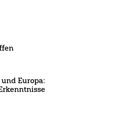
Deconfining
len Zusammenarbeit
ng
ffen
len Zusammenarbeit
na Gehrt, Felix
a und Europa:
Erkenntnisse
n, moderiert von