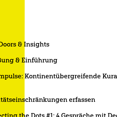
Doors & Insights
rischen Arbeiten aus dem Projekt Deconfini
ßung & Einführung
Deconfining
, Vydia Tamby (Editions Vives Voix), Malin
 Impulse: Kontinentübergreifende Kurat
-Institut Madrid)
Insights
 Ndèye Mané Touré (Kuratorinnen THEATER
litätseinschränkungen erfassen
 von On the Move (Marie le Sourd), Culture
ecting the Dots #1: 4 Gespräche mit D