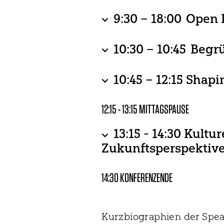
3) Umgang mit unvorher
9:30 – 18:00 Open 
Ausstellung von künstle
10:30 – 10:45 Beg
2) Freiheit der (künstl
4) Die Vision eines Kün
Vydia Tamby (Editions V
10:45 – 12:15 Shap
3) Umgang mit unvorher
Workshop mit: Lillian Hi
12:15 - 13:15 MITTAGSPAUSE
Sodemann, Joseph Wabw
13:15 - 14:30 Kult
4) Die Vision eines Kün
Zukunftsperspektive
Podiumsdiskussion mit 
14:30 KONFERENZENDE
Antonia Blau; organisie
Kurzbiographien der Spea