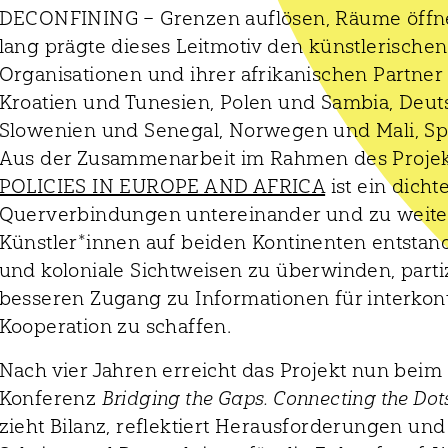
DECONFINING – Grenzen auflösen, Räume öffnen,
lang prägte dieses Leitmotiv den künstlerische
Organisationen und ihrer afrikanischen Partner
Kroatien und Tunesien, Polen und Sambia, Deut
Slowenien und Senegal, Norwegen und Mali, Sp
Aus der Zusammenarbeit im Rahmen des Proje
POLICIES IN EUROPE AND AFRICA
ist ein dich
Querverbindungen untereinander und zu weite
Künstler*innen auf beiden Kontinenten entstand
und koloniale Sichtweisen zu überwinden, parti
besseren Zugang zu Informationen für interkont
Kooperation zu schaffen.
Nach vier Jahren erreicht das Projekt nun bei
Konferenz
Bridging the Gaps. Connecting the Dot
zieht Bilanz, reflektiert Herausforderungen und