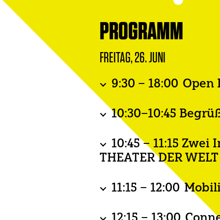
PROGRAMM
FREITAG, 26. JUNI
9:30 – 18:00 Open 
Ausstellung von künstle
10:30–10:45 Begrü
Samba Yonga (Ku-Atenga)
10:45 – 11:15 Zwei
Dr. Antonia Blau (Goethe
THEATER DER WELT
Faye Kabali-Kagwa und
11:15 – 12:00 Mobi
Vorstellung der Studien
12:15 – 13:00 Conn