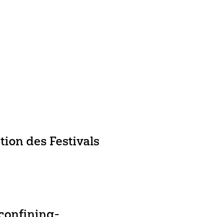
ng
 Nagel (ITI Germany) und
ion des Festivals
 DER WELT)
 Funding Watch (Ouafa
econfining-