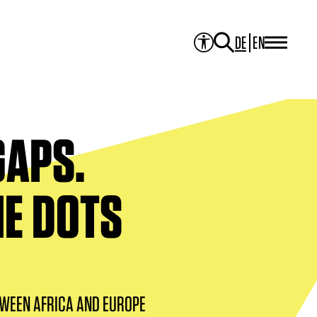
DE
EN
PROJEKTE
Alle Projekte
Mediathek
JOURNAL
Theater der Welt
Touring Artists
GAPS.
Studio2
Theater & Übersetzung
ITI Academy
HE DOTS
NEWS
KONTAKT
WEEN AFRICA AND EUROPE