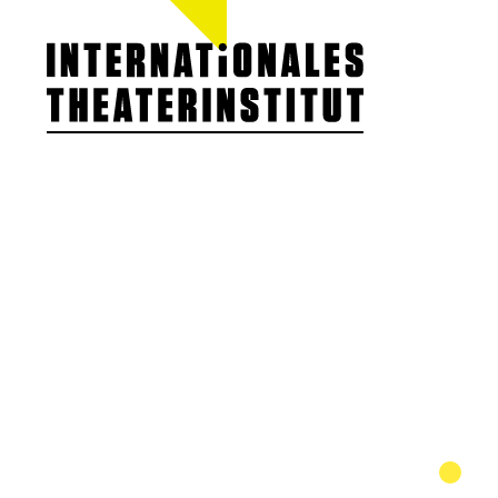
ITI GERMANY
Unsere Arbeit
Team
Vorstand
Mitglieder
Verein
Kooperationen 
Preis des ITI
Jobs