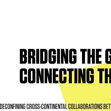
ITI WORLDWIDE
Weltverband
UNESCO
Welttheatertag
BRIDGING THE 
Welttanztag
& Netzwerke
Weltkongress
CONNECTING T
DECONFINING CROSS-CONTINENTAL COLLABORATIONS BET