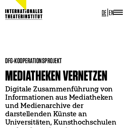
DE
EN
JOURNAL
ITI GERMANY
HOME
PROJEKTE
MEDIATHEK FÜR TANZ UND THEATER
ITI WORLDWIDE
MEDIATHEKEN VERNETZEN
PROJEKTE
NEWS
DFG-KOOPERATIONSPROJEKT
KONTAKT
MEDIATHEKEN VERNETZEN
Digitale Zusammenführung von
Informationen aus Mediatheken
und Medienarchive der
darstellenden Künste an
Universitäten, Kunsthochschulen