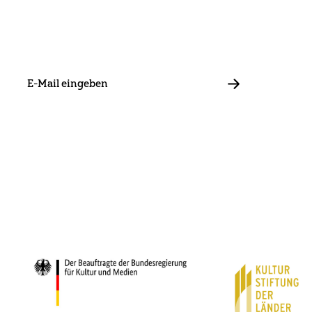
E-
Mail
ABBONIEREN