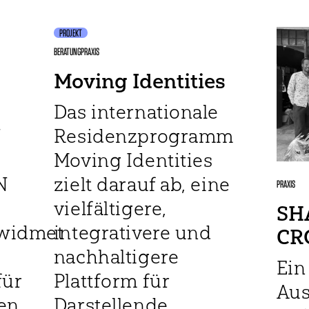
PROJEKT
BERATUNG
PRAXIS
Moving Identities
Das internationale
N
Residenzprogramm
Moving Identities
N
zielt darauf ab, eine
PRAXIS
vielfältigere,
SH
widmet
integrativere und
CR
nachhaltigere
Ein
für
Plattform für
Au
en
Darstellende