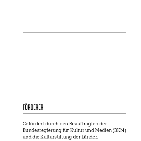
NEWSLETTER
Bleib mit uns in Kontakt und informiere dich
über unsere Neuigkeiten zu Förderungen,
Projekten und Allgemeinem.
FÖRDERER
Gefördert durch den Beauftragten der
Bundesregierung für Kultur und Medien (BKM)
und die Kulturstiftung der Länder.