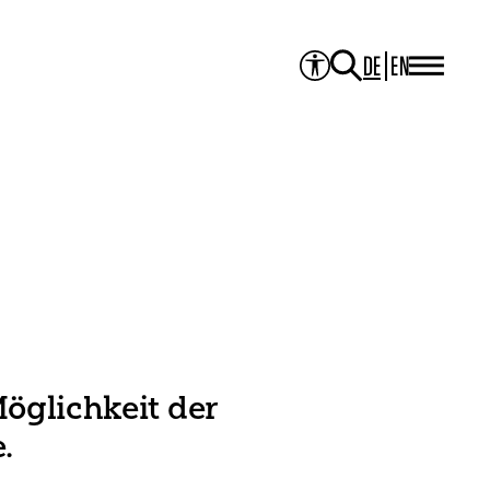
DE
EN
PROJEKTE
Alle Projekte
Mediathek
JOURNAL
Theater der Welt
Touring Artists
Studio2
Theater & Übersetzung
ITI Academy
NEWS
KONTAKT
Möglichkeit der
.