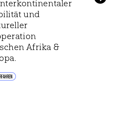
interkontinentaler
und in den L
ilität und
MEHR ERFAHREN
tureller
peration
schen Afrika &
opa.
RFAHREN