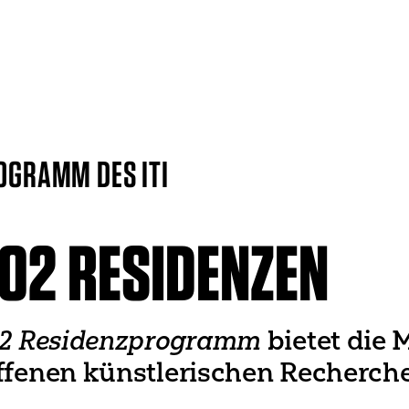
ITI WORLDWIDE
Weltverband
UNESCO
OGRAMM DES ITI
Welttheatertag
Welttanztag
& Netzwerke
Weltkongress
O2 RESIDENZEN
o2 Residenzprogramm
bietet die 
ffenen künstlerischen Recherche