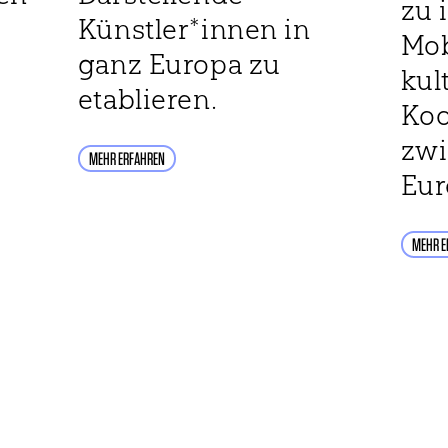
zu 
Künstler*innen in
Mob
ganz Europa zu
kul
etablieren.
Koo
zwi
MEHR ERFAHREN
Eur
MEHR E