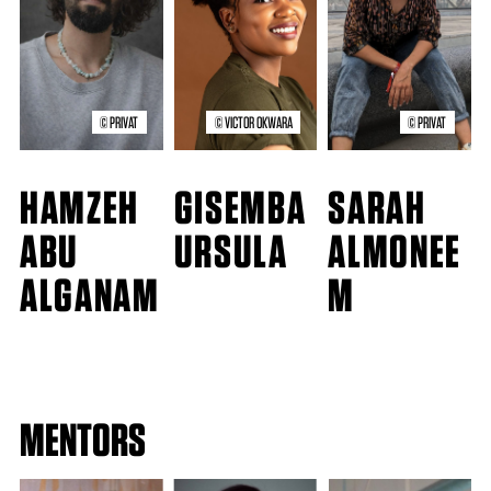
© PRIVAT
© VICTOR OKWARA
© PRIVAT
HAMZEH
GISEMBA
SARAH
ABU
URSULA
ALMONEE
ALGANAM
M
MENTORS