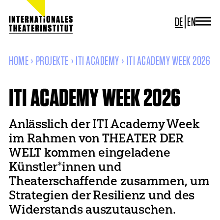
DE
EN
JOURNAL
ITI GERMANY
HOME
PROJEKTE
ITI ACADEMY
ITI ACADEMY WEEK 2026
ITI WORLDWIDE
PROJEKTE
ITI ACADEMY WEEK 2026
NEWS
KONTAKT
Anlässlich der ITI Academy Week
im Rahmen von THEATER DER
WELT kommen eingeladene
Künstler*innen und
Theaterschaffende zusammen, um
Strategien der Resilienz und des
Widerstands auszutauschen.