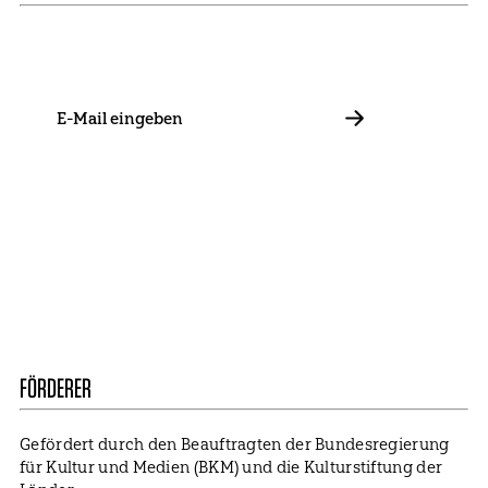
Bleib mit uns in Kontakt und informiere dich über unsere
Neuigkeiten zu Förderungen, Projekten und Allgemeinem.
E-
Mail
ABBONIEREN
Kontakt
Presse
Mitglied werden
Impressum
Datenschutz
Cookie Settings
FÖRDERER
Gefördert durch den Beauftragten der Bundesregierung
für Kultur und Medien (BKM) und die Kulturstiftung der